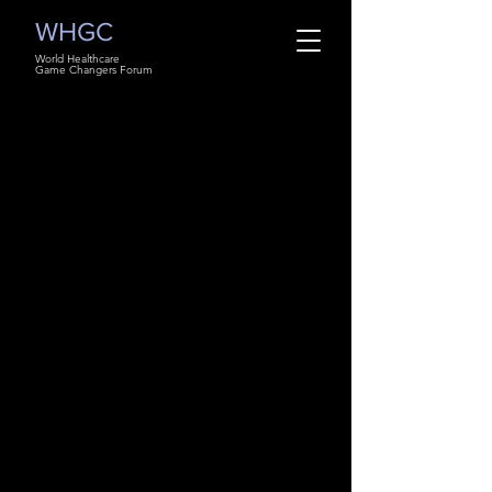
WHGC
World Healthcare
Game Changers Forum