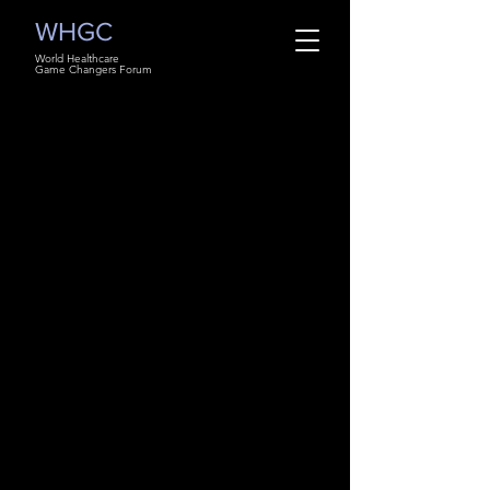
WHGC
World Healthcare
Game Changers Forum