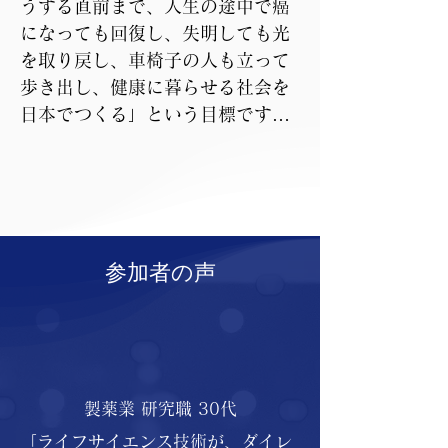
うする直前まで、人生の途中で癌
になっても回復し、失明しても光
を取り戻し、車椅子の人も立って
歩き出し、健康に暮らせる社会を
日本でつくる」という目標です。

この目標達成に向け「World 
Healthcare Game Changers 
Forum」を2022年に設立しまし
た。

参加者の声
大きな社会変革に直面している中
で、より健康で豊かな社会を築い
ていくのは、すべての企業に課せ
られた使命です。各企業が、中長
製薬業 研究職 30代
期的な視野と確固たる理念のも
と、社員や取引先、地域社会など
「ライフサイエンス技術が、ダイレ