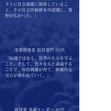
の企業を取り巻く仲間と共に生み
クトに社会課題に関係しているこ
と、その社会的価値を再認識し、視
出した成果は、健康な社会を実現
野が広がった。」
するための養分となります。その
ためには、企業は生産性を底上げ
し、新たな分野に果敢に取り組ん
でいくことで、企業を半永続的に
成長させ、企業とその社員を豊か
事業開発業 投資部門 50代
で健康にしていく必要があるでし
ょう。

「知識ではなく、思考の仕方を学ぶ
こと。そして、色々な人と議論する
ことで、知的刺激が得て、俯瞰的な
さて、企業のそうした持続的な成
見方が養われていく。」
長のためには「人への投資」が最
も重要です。企業の生産性を高め
る投資は「技術」「インフラ」
「設備」「人材」の４手法しかあ
りませんが、その中でも「人材投
建設業 事業リーダー 40代