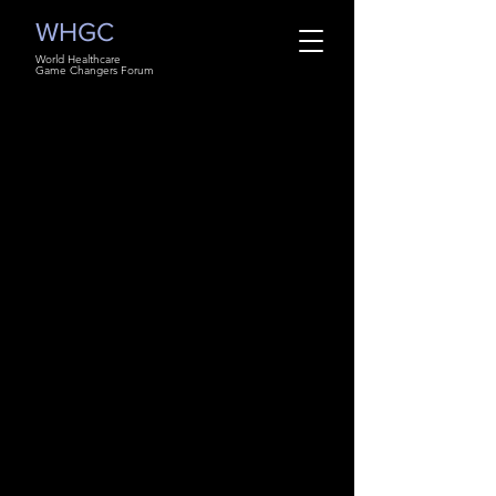
WHGC
World Healthcare
Game Changers Forum