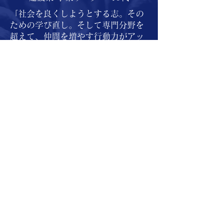
資」が、投資額として最も少な
く、かつ成果が早く確実に現れる
「社会を良くしようとする志。その
ための学び直し。そして専門分野を
からです。

超えて、仲間を増やす行動力がアッ
プした。」
本フォーラムは、人材創出の装置
として、世界を変えうる技術イノ
ベーションや、社会制度のあり方
など、人間そして社会の健康のた
めに、学び、考え、議論し、発信
するエコシステムを提供していき
ます。

人間そして社会の健康の両方から
俯瞰的に物事を捉え、見聞情報に
WHGC 特別会員
流されず、事業や社会現象の真髄
である「現場」の重要性を理解
幅広い業種の企業が特別会員として参画。
し、深い思考力を発揮できる人材
​分科会やワークショップ、フォーラムに多