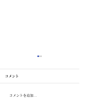
コメント
コメントを追加…
WHGCの公式「ｎｏｔ
春のWHGC フ
ｅ」が始まります（2025
を 4月17日(木