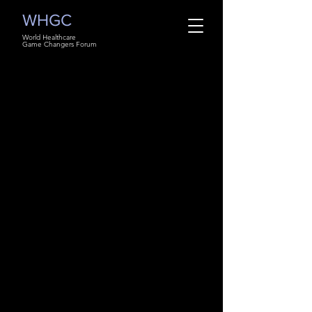
WHGC
World Healthcare
Game Changers Forum