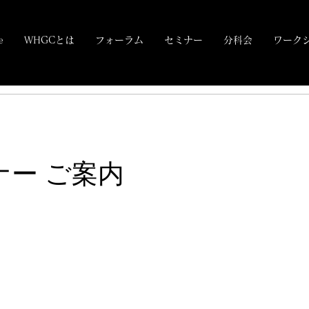
e
WHGCとは
フォーラム
セミナー
分科会
ワーク
セミナー ご案内