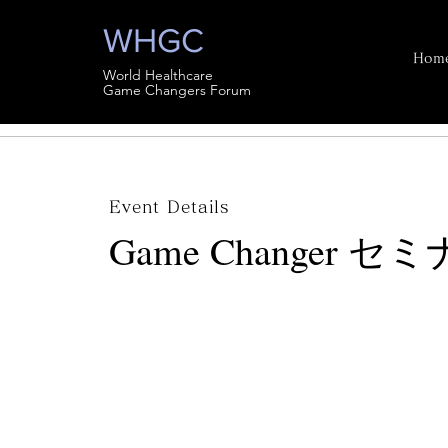
WHGC
Hom
World Healthcare
Game Changers Forum
Event Details
Game Changer 