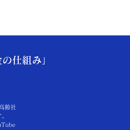
金の仕組み」
。
高齢社
す。
ube