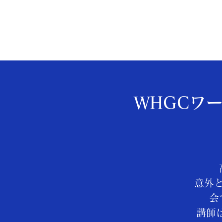
WHGCワ
意外
会
講師