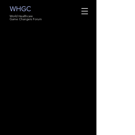
WHGC
World Healthcare
Game Changers Forum