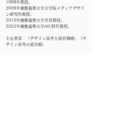
1998年教授。
2008年慶應義塾大学大学院メディアデザイ
ン研究科教授。
2019年慶應義塾大学名誉教授。
2023年慶應義塾大学AIC特任教授。
主な著書：『デザイン思考と経営戦略』『デ
ザイン思考の道具箱』
〈開催概要〉
名　称: WHGCセミナー
テーマ: 「デザイン思考 生成AIでつくる糸
島のみらい」
主　催: アライアンス・フォーラム財団
日　時: 2024年 6月12日(水) 12:00〜
13:00
参加費: 無料
配　信: Zoomウェビナー
締　切: 6月12日(水) 11:00 受付終了
この機会にぜひ、最新の技術とデザイン思考