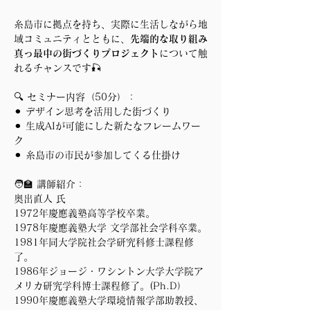
糸島市に拠点を持ち、実際に生活しながら地
域コミュニティとともに、
先端的な取り組み
真っ最中の街づくりプロジェクト
について触
れるチャンスです🎣
🔍 セミナー内容（50分）：
⚫︎ デザイン思考を活用した街づくり
⚫︎ 生成AIが可能にした新たなフレームワー
ク
⚫︎ 糸島市の市民が参加してくる仕掛け
🧑‍🏫 講師紹介：
奥出直人 氏
1972年慶應義塾高等学校卒業。
1978年慶應義塾大学 文学部社会学科卒業。
1981年同大学院社会学研究科修士課程修
了。
1986年ジョージ・ワシントン大学大学院ア
メリカ研究学科博士課程修了。(Ph.D）
1990年慶應義塾大学環境情報学部助教授、