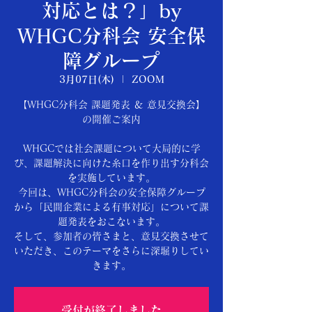
対応とは？」by
WHGC分科会 安全保
障グループ
3月07日(木)
  |  
ZOOM
【WHGC分科会 課題発表 ＆ 意見交換会】
の開催ご案内
WHGCでは社会課題について大局的に学
び、課題解決に向けた糸口を作り出す分科会
を実施しています。
今回は、WHGC分科会の安全保障グループ
から「民間企業による有事対応」について課
題発表をおこないます。
そして、参加者の皆さまと、意見交換させて
いただき、このテーマをさらに深堀りしてい
きます。
受付が終了しました