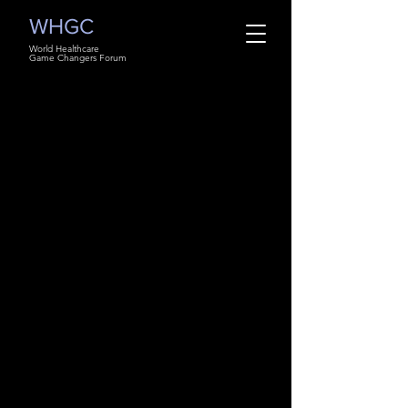
WHGC
World Healthcare
Game Changers Forum