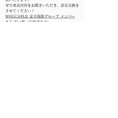
ぜひ発表内容をお聞きいただき、意見交換を
させてください！
WHGC分科会 安全保障グループ メンバー
木下 宏一郎（江崎グリコ）
柴田 和浩（日清食品）
永井 理敏（レンゴー）
前川 雄亮（塩野義製薬）
黛 芳郎（レンゴー）　　　　※五十音順
このイベントをシェア
WHGC
World Healthcare
Game Changers Forum
主催
アライアンス・フォーラム財団